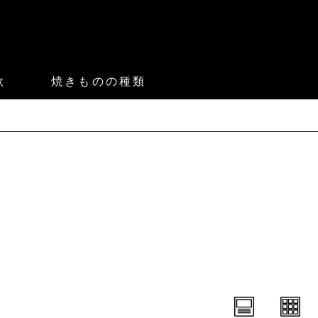
款
焼きものの種類
。