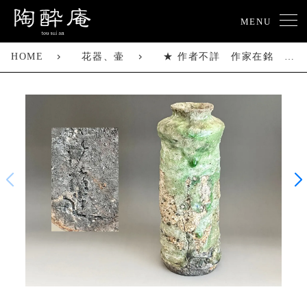
MENU
HOME
花器、壷
★ 作者不詳 作家在銘 伊賀釉 緑釉 花入 高さ31.5㎝ 花瓶 花器 茶道具