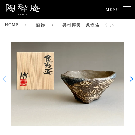
MENU
HOME
酒器
奥村博美 象嵌盃 ぐい呑 酒盃 酒器 焼締 現代アート