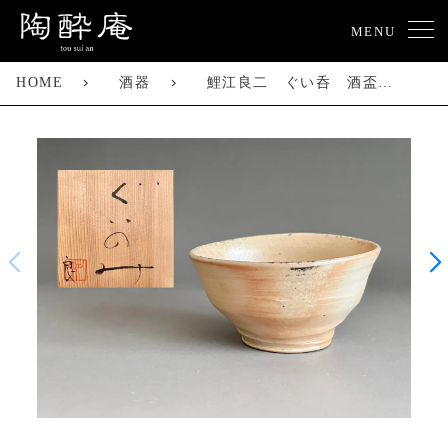
MENU
HOME
酒器
鯉江良二 ぐい呑 酒盃 酒器