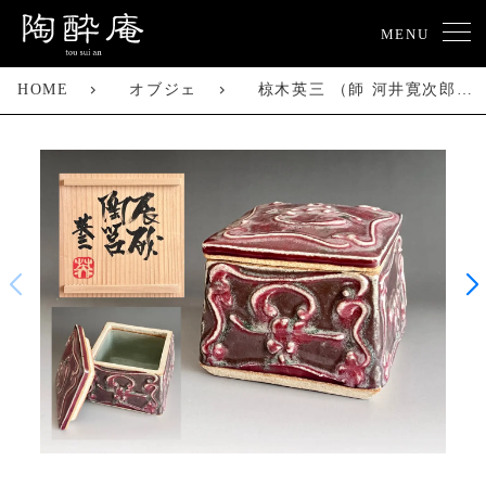
MENU
HOME
オブジェ
椋木英三 （師 河井寛次郎） 筒描 辰砂陶筥 陶箱 蓋物 菓子器