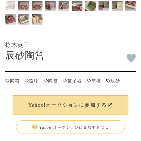
椋木英三
辰砂陶筥
陶箱
蓋物
陶筥
菓子器
筒描
辰砂
Yahoo!オークションに参加する
Yahoo!オークションに参加するには