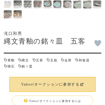
滝口和男
縄文青釉の銘々皿 五客
青釉
縄文
五客
五枚
会席
和食器
懐石
銘々皿
Yahoo!オークションに参加する
Yahoo!オークションに参加するには