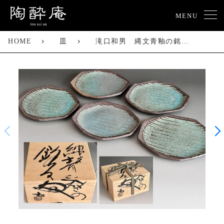
MENU
HOME
皿
滝口和男 縄文青釉の銘々皿 五客 五枚 懐石 会席 和食器