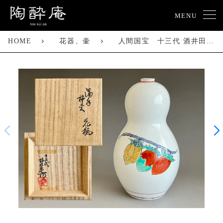
MENU
HOME
花器、壷
人間国宝 十三代 酒井田柿右衛門 濁手 柿文 花瓶 瓢形 花入 花器