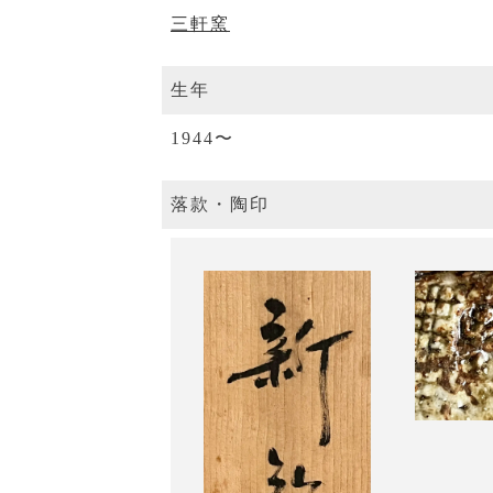
三軒窯
生年
1944〜
落款・陶印