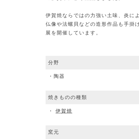
伊賀焼ならではの力強い土味、炎に
仏像や法螺貝などの造形作品も手掛
展を開催しています。
分野
陶器
焼きものの種類
伊賀焼
窯元