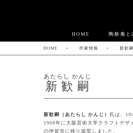
HOME
陶酔庵と
HOME
作家情報
新歓
あたらし かんじ
新歓嗣
新歓嗣（あたらし かんじ）
氏は、1
1968年に大阪芸術大学クラフトデザ
の伊賀市に移り築窯しました。