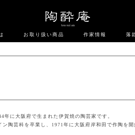
は
お取り扱い商品
作家情報
落
嗣
944年に大阪府で生まれた伊賀焼の陶芸家です。
イン陶芸科を卒業し、1971年に大阪府岸和田で作陶を開