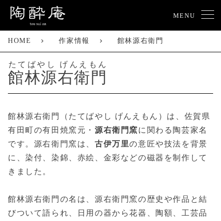
MENU
HOME
作家情報
館林源右衛門
たてばやし げんえもん
館林源右衛門
館林源右衛門（たてばやし げんえもん）は、佐賀県
有田町の有田焼窯元・
源右衛門窯
に関わる陶芸家名
です。源右衛門窯は、
古伊万里
の意匠や技法を背景
に、染付、染錦、赤絵、金彩などの磁器を制作して
きました。
館林源右衛門の名は、源右衛門窯の歴史や作品と結
びついて語られ、日用の器から花器、陶額、工芸品