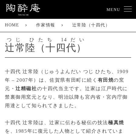
MENU
HOME
作家情報
辻常陸（十四代）
つじ ひたち 14だい
辻常陸（十四代）
十四代 辻常陸（じゅうよんだい つじ ひたち、1909
年 – 2007年）は、佐賀県有田町に続く
有田焼
の窯
元・
辻精磁社
の十四代当主です。辻家は江戸時代に
禁裏御用窯元となり、明治以降も宮内省・宮内庁御
用達として知られてきました。
十四代 辻常陸は、辻家に伝わる秘伝の技法
極真焼
を、1985年に復元した人物として紹介されていま