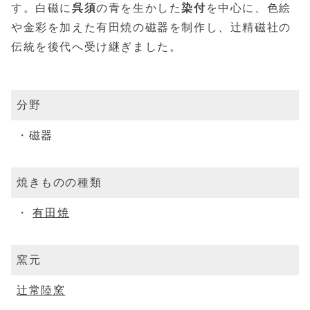
す。白磁に
呉須
の青を生かした
染付
を中心に、色絵
や金彩を加えた有田焼の磁器を制作し、辻精磁社の
伝統を後代へ受け継ぎました。
分野
磁器
焼きものの種類
有田焼
窯元
辻常陸窯