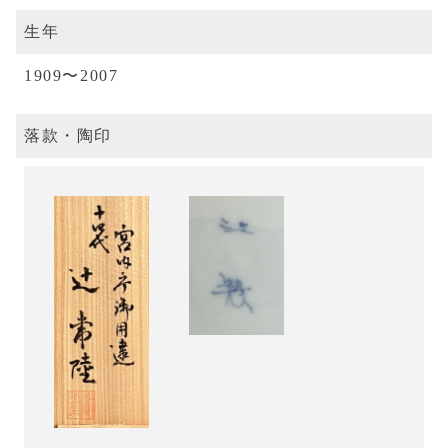
生年
1909〜2007
落款・陶印