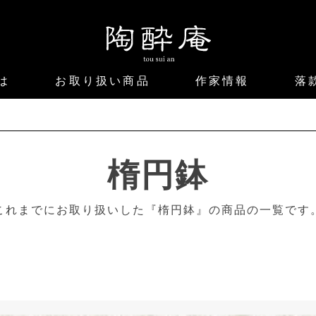
は
お取り扱い商品
作家情報
落
楕円鉢
これまでにお取り扱いした『楕円鉢』の商品の一覧です