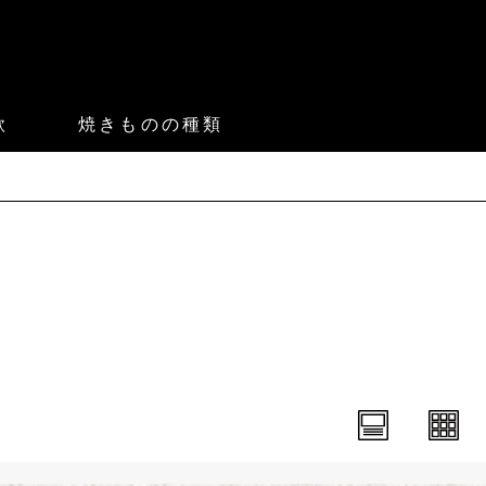
款
焼きものの種類
。