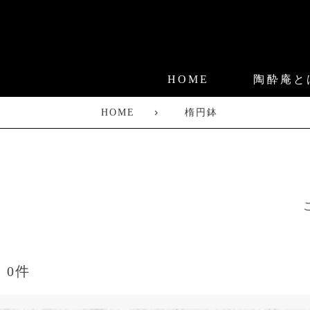
HOME
陶酔庵と
HOME
楕円鉢
0件