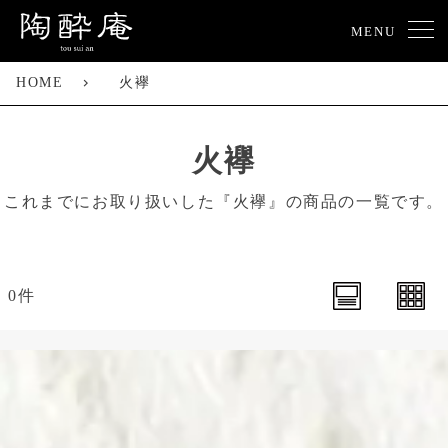
MENU
HOME
火襷
火襷
これまでにお取り扱いした『火襷』の商品の一覧です。
0件