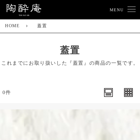
MENU
HOME
蓋置
蓋置
これまでにお取り扱いした『蓋置』の商品の一覧です。
0件