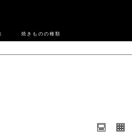
款
焼きものの種類
。