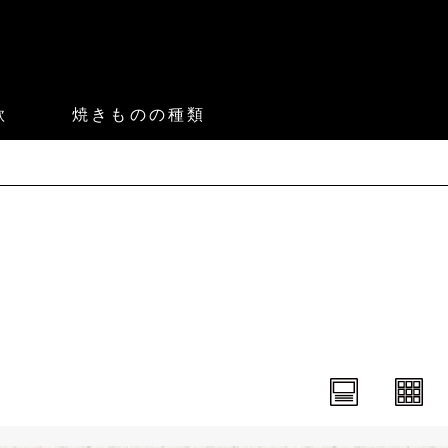
款
焼きものの種類
。