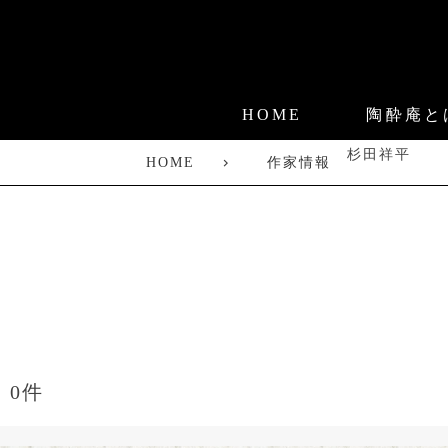
HOME
陶酔庵と
杉田祥平
HOME
作家情報
0件