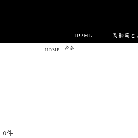
HOME
陶酔庵と
象彦
HOME
0件