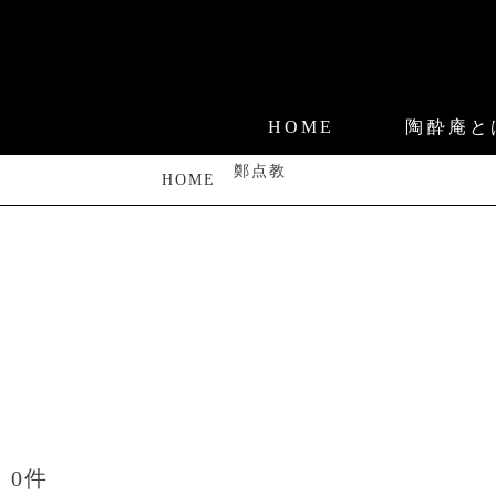
HOME
陶酔庵と
鄭点教
HOME
0件