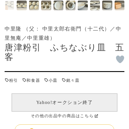
中里隆 （父： 中里太郎右衛門（十二代）／中
里無庵／中里重雄）
唐津粉引 ふちなぶり皿 五
客
粉引
和食器
小皿
銘々皿
Yahoo!オークション終了
その他の出品中の商品はこちら