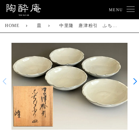
MENU
HOME
皿
中里隆 唐津粉引 ふちなぶり皿 五客 輪花 銘々皿 懐石 会席 和食器