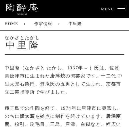
MENU
HOME
作家情報
中里隆
なかざとたかし
中里隆
中里隆（なかざと たかし、1937年 – ）氏は、佐賀
県唐津市に生まれた
唐津焼
の陶芸家です。十二代 中
里太郎右衛門、無庵氏の五男として生まれ、京都市
立工芸指導所で学びました。
種子島での作陶を経て、1974年に唐津市に築窯し、
のちに
隆太窯
を拠点に制作を続けています。
唐津南
蛮
、粉引、刷毛目、三島、唐津、白磁など、幅広い