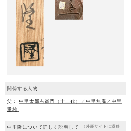
関係する人物
父：
中里太郎右衛門（十二代）／中里無庵／中里
重雄
（外部サイトに遷移
中里隆について詳しく説明して