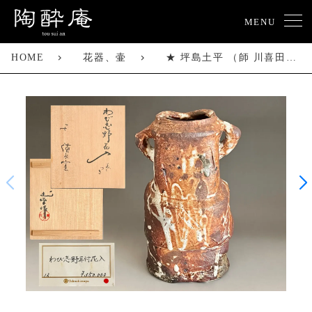
MENU
HOME
花器、壷
★ 坪島土平 （師 川喜田半泥子） 廣永窯 わび志野花入耳付き 高さ25.0㎝ 百貨店出展作 花瓶 花器 茶道具