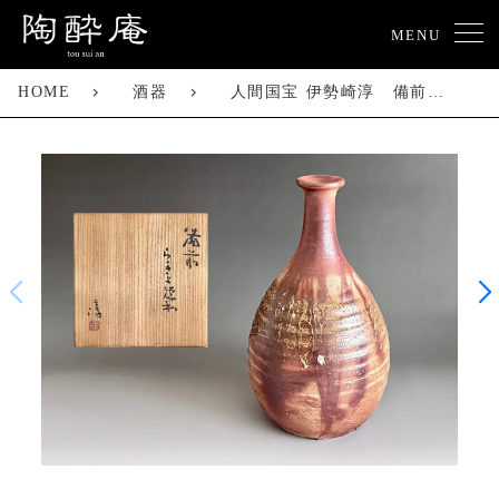
MENU
HOME
酒器
人間国宝 伊勢崎淳 備前 緋襷 らっきょ徳利 高さ26.5㎝ 酒器