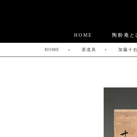
HOME
陶酔庵と
HOME
茶道具