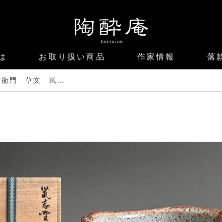
は
お取り扱い商品
作家情報
落
加藤十右衛門 草文 鼡志野 茶碗 茶道具 仕覆付