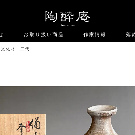
は
お取り扱い商品
作家情報
落
岡山県無形文化財 二代 藤原楽山 備前 登久利 徳利 酒器