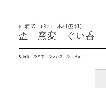
西浦武 （師： 木村盛和）
盃 窯変 ぐい呑
越前
平盃
ぐい呑
自然釉