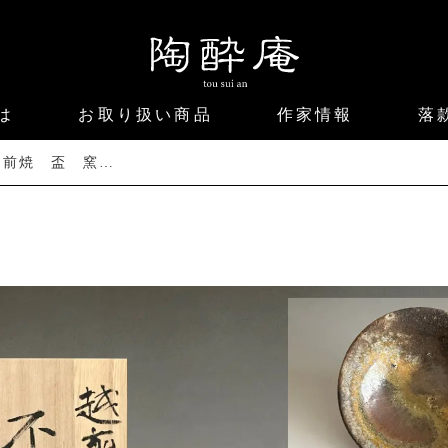
は
お取り扱い商品
作家情報
落
西浦武 越前焼 盃 窯変 ぐい呑 酒盃 酒器