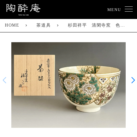
MENU
HOME
茶道具
杉田祥平 清閑寺窯 色絵帯花菱 五節句紋画 茶碗 茶道具