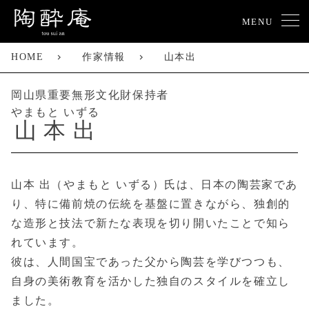
MENU
HOME
作家情報
山本出
岡山県重要無形文化財保持者
やまもと いずる
山本出
山本 出（やまもと いずる）氏は、日本の陶芸家であ
り、特に備前焼の伝統を基盤に置きながら、独創的
な造形と技法で新たな表現を切り開いたことで知ら
れています。
彼は、人間国宝であった父から陶芸を学びつつも、
自身の美術教育を活かした独自のスタイルを確立し
ました。