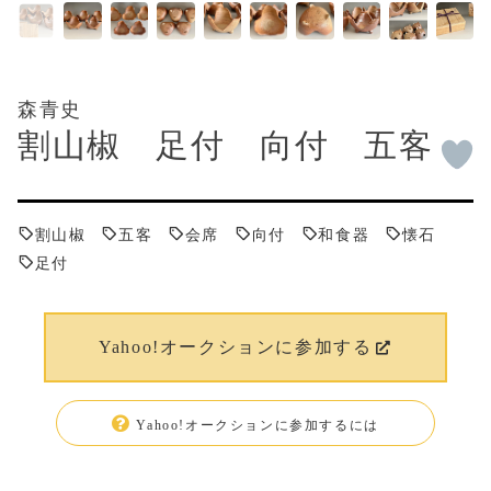
森青史
割山椒 足付 向付 五客
割山椒
五客
会席
向付
和食器
懐石
足付
Yahoo!オークションに参加する
Yahoo!オークションに参加するには