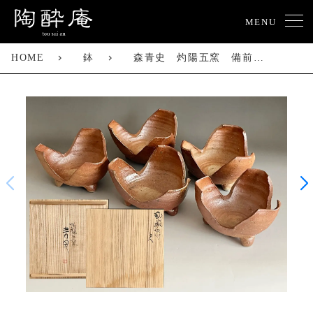
MENU
HOME
鉢
森青史 灼陽五窯 備前 割山椒 足付 向付 五客 小鉢 懐石 会席 和食器