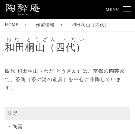
MENU
HOME
作家情報
和田桐山（四代）
わだ とうざん ４だい
和田桐山（四代）
四代 和田桐山（わだ とうざん）は、京都の陶芸家
で、茶陶（茶の湯の道具）を中心に作陶していま
す。
分野
陶器