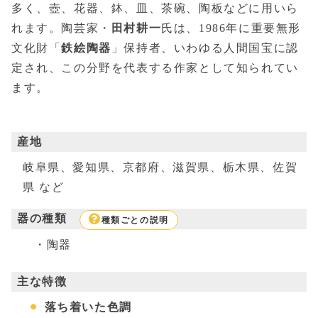
多く、壺、花器、鉢、皿、茶碗、陶板などに用いら
れます。陶芸家・
田村耕一
氏は、1986年に重要無形
文化財「
鉄絵陶器
」保持者、いわゆる人間国宝に認
定され、この分野を代表する作家として知られてい
ます。
産地
岐阜県、愛知県、京都府、滋賀県、栃木県、佐賀
県 など
器の種類
種類ごとの説明
陶器
主な特徴
落ち着いた色調