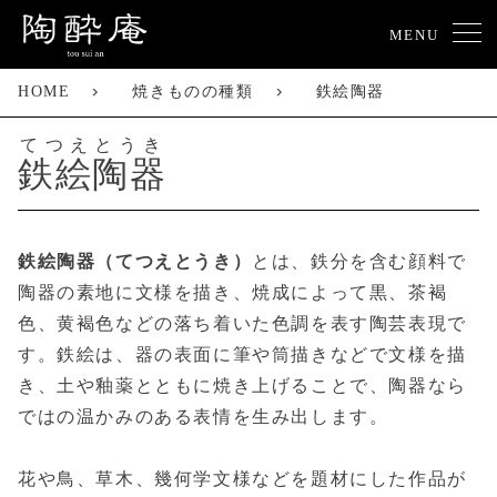
MENU
HOME
焼きものの種類
鉄絵陶器
てつえとうき
鉄絵陶器
鉄絵陶器（てつえとうき）
とは、鉄分を含む顔料で
陶器の素地に文様を描き、焼成によって黒、茶褐
色、黄褐色などの落ち着いた色調を表す陶芸表現で
す。鉄絵は、器の表面に筆や筒描きなどで文様を描
き、土や釉薬とともに焼き上げることで、陶器なら
ではの温かみのある表情を生み出します。
花や鳥、草木、幾何学文様などを題材にした作品が