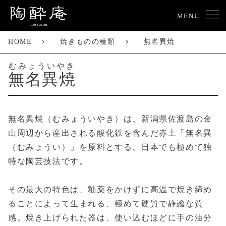
MENU
HOME
焼きものの種類
無名異焼
むみょういやき
無名異焼
無名異焼（むみょういやき）は、新潟県佐渡島の金
山周辺から産出される酸化鉄を含んだ赤土「無名異
（むみょうい）」を原料とする、日本でも極めて独
特な陶芸技法です。
その最大の特色は、釉薬をかけずに高温で焼き締め
ることによって生まれる、極めて硬質で静謐な質
感。焼き上げられた器は、使い込むほどに手の油分