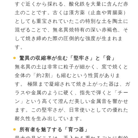
すぐ近くから採れる、酸化鉄を大量に含んだ赤
土のことです。古くは漢方薬（止血や胃腸薬）
としても重宝されていたこの特別な土を陶土に
混ぜることで、無名異焼特有の深い赤褐色、そ
して焼き締めた際の圧倒的な強度が生まれま
す。
驚異の収縮率が生む「堅牢さ」と「音」
無名異の土は非常に粒子が細かく、窯で焼くと
全体の「約2割」も縮むという性質がありま
す。 極限まで凝縮されて焼き上がった器は、ガ
ラスや金属のように硬く、指先で弾くと「チー
ン」という高くて澄んだ美しい金属音を響かせ
ます。この堅牢さが、日常使いとしての優れた
耐久性を生み出しています。
所有者を魅了する「育つ器」